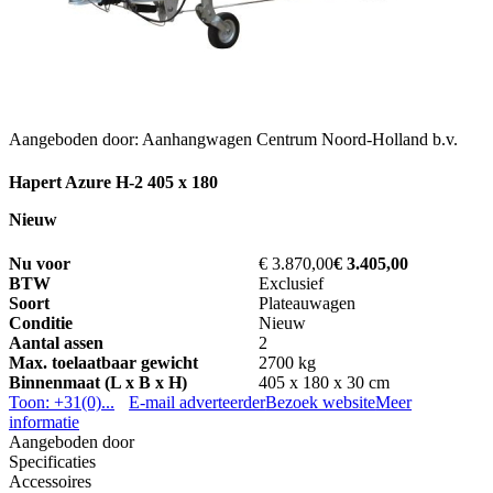
Aangeboden door: Aanhangwagen Centrum Noord-Holland b.v.
Hapert Azure H-2 405 x 180
Nieuw
Nu voor
€ 3.870,00
€ 3.405,00
BTW
Exclusief
Soort
Plateauwagen
Conditie
Nieuw
Aantal assen
2
Max. toelaatbaar gewicht
2700 kg
Binnenmaat (L x B x H)
405 x 180 x 30 cm
Toon: +31(0)...
E-mail adverteerder
Bezoek website
Meer
informatie
Aangeboden door
Specificaties
Accessoires