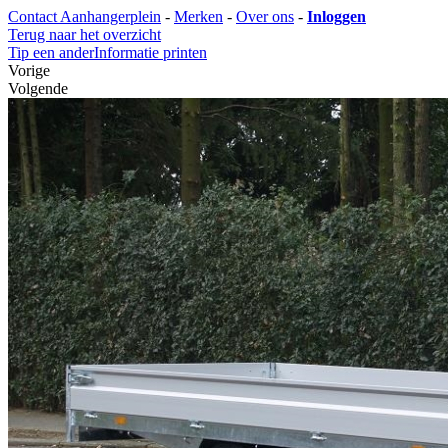
Contact Aanhangerplein
-
Merken
-
Over ons
-
Inloggen
Terug naar het overzicht
Tip een ander
Informatie printen
Vorige
Volgende