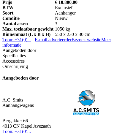
Prijs
€ 10.800,00
BTW
Exclusief
Soort
Aanhanger
Conditie
Nieuw
Aantal assen
3
Max. toelaatbaar gewicht
1050 kg
Binnenmaat (L x B x H)
550 x 230 x 30 cm
Toon: +31(0)...
E-mail adverteerder
Bezoek website
Meer
informatie
Aangeboden door
Specificaties
Accessoires
Omschrijving
Aangeboden door
A.C. Smits
Aanhangwagens
Bergakker 66
4013 CN Kapel Avezaath
Toon: +31(0)...