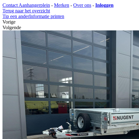
Contact Aanhangerplein
-
Merken
-
Over ons
-
Inloggen
Terug naar het overzicht
Tip een ander
Informatie printen
Vorige
Volgende