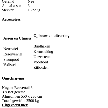
Geremd
Nee
Aantal assen
3
Stekker
13 polig
Accessoires
Opbouw en uitrusting
Assen en Chassis
Bindhaken
Neuswiel
Klemsluiting
Reservewiel
Uitzetsteun
Steunpoot
Voorbord
V-dissel
Zijborden
Omschrijving
Nugent Beavertail 3
3 Asser geremd
Afmetingen 550 x 230 cm
Totaal gewicht: 3500 kg
Uitgevoerd met: