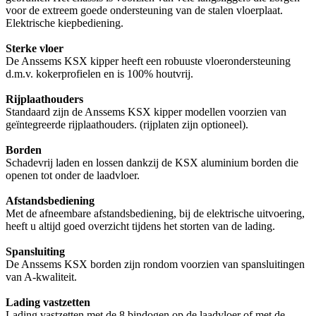
voor de extreem goede ondersteuning van de stalen vloerplaat.
Elektrische kiepbediening.
Sterke vloer
De Anssems KSX kipper heeft een robuuste vloerondersteuning
d.m.v. kokerprofielen en is 100% houtvrij.
Rijplaathouders
Standaard zijn de Anssems KSX kipper modellen voorzien van
geïntegreerde rijplaathouders. (rijplaten zijn optioneel).
Borden
Schadevrij laden en lossen dankzij de KSX aluminium borden die
openen tot onder de laadvloer.
Afstandsbediening
Met de afneembare afstandsbediening, bij de elektrische uitvoering,
heeft u altijd goed overzicht tijdens het storten van de lading.
Spansluiting
De Anssems KSX borden zijn rondom voorzien van spansluitingen
van A-kwaliteit.
Lading vastzetten
Lading vastzetten met de 8 bindogen op de laadvloer of met de