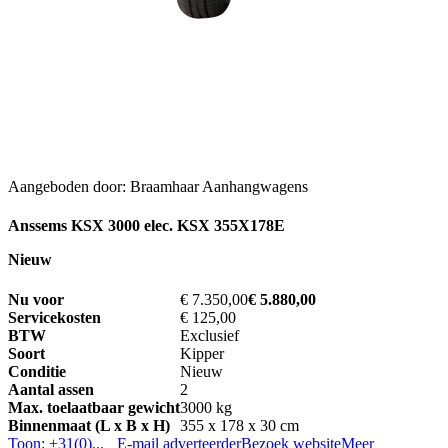
Aangeboden door: Braamhaar Aanhangwagens
Anssems KSX 3000 elec. KSX 355X178E
Nieuw
Nu voor
€ 7.350,00
€ 5.880,00
Servicekosten
€ 125,00
BTW
Exclusief
Soort
Kipper
Conditie
Nieuw
Aantal assen
2
Max. toelaatbaar gewicht
3000 kg
Binnenmaat (L x B x H)
355 x 178 x 30 cm
Toon: +31(0)...
E-mail adverteerder
Bezoek website
Meer