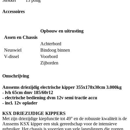
Stekker
13 polig
Accessoires
Opbouw en uitrusting
Assen en Chassis
Achterbord
Neuswiel
Bindoog binnen
V-dissel
Voorbord
Zijborden
Omschrijving
Anssems driezijdig electrische kipper 355x178x30cm 3.000kg
- lvh 65cm dmv 185/60r12
- electrische bediening dvm 12v semi tractie accu
- incl. 12v oplader
KSX DRIEZIJDIGE KIPPERS
Met zijn driezijdige kiepfunctie tot 49° en de robuuste kwaliteit is de
Anssems KSX kipper een stuk gereedschap voor de intensieve
gebruiker. Het chassis is voorzien van vele langsliggers die zorgen