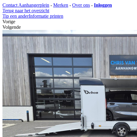
Contact Aanhangerplein
-
Merken
-
Over ons
-
Inloggen
Terug naar het overzicht
Tip een ander
Informatie printen
Vorige
Volgende