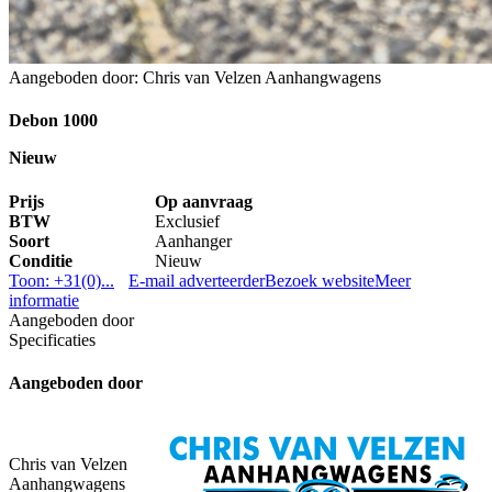
Aangeboden door: Chris van Velzen Aanhangwagens
Debon 1000
Nieuw
Prijs
Op aanvraag
BTW
Exclusief
Soort
Aanhanger
Conditie
Nieuw
Toon: +31(0)...
E-mail adverteerder
Bezoek website
Meer
informatie
Aangeboden door
Specificaties
Aangeboden door
Chris van Velzen
Aanhangwagens