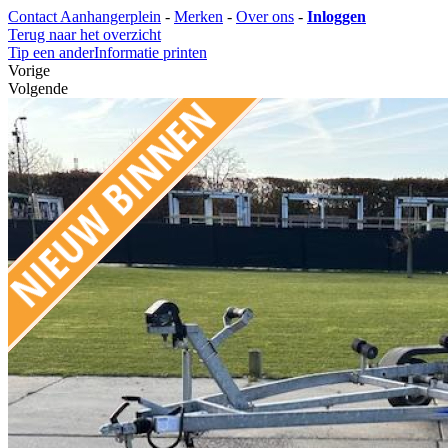
Contact Aanhangerplein
-
Merken
-
Over ons
-
Inloggen
Terug naar het overzicht
Tip een ander
Informatie printen
Vorige
Volgende