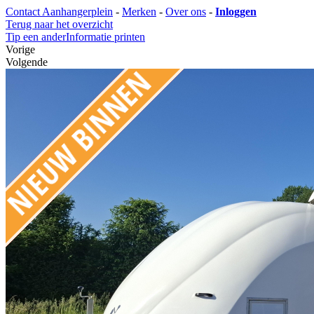
Contact Aanhangerplein
-
Merken
-
Over ons
-
Inloggen
Terug naar het overzicht
Tip een ander
Informatie printen
Vorige
Volgende