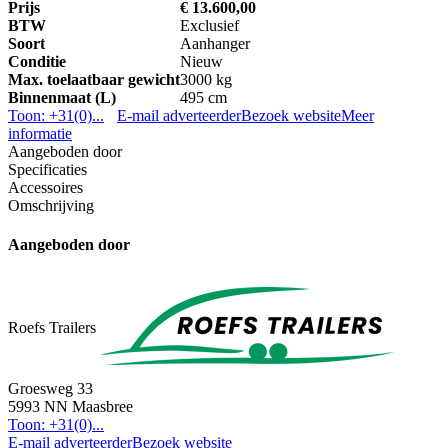
Prijs
€ 13.600,00
BTW
Exclusief
Soort
Aanhanger
Conditie
Nieuw
Max. toelaatbaar gewicht
3000 kg
Binnenmaat (L)
495 cm
Toon: +31(0)...
E-mail adverteerder
Bezoek website
Meer
informatie
Aangeboden door
Specificaties
Accessoires
Omschrijving
Aangeboden door
Roefs Trailers
Groesweg 33
5993 NN Maasbree
Toon: +31(0)...
E-mail adverteerder
Bezoek website